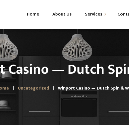
Home
About Us
Services
Cont
Modular Kitchens
Wardrobes
t Casino — Dutch Spi
ome
Uncategorized
Winport Casino — Dutch Spin & W