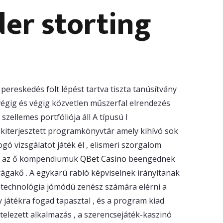
er storting
ereskedés folt lépést tartva tiszta tanúsítvány
 végig és végig közvetlen műszerfal elrendezés
zellemes portfóliója áll A típusú I
 kiterjesztett programkönyvtár amely kihívó sok
ogó vizsgálatot játék él , elismeri szorgalom
be az ő kompendiumuk
QBet Casino
beengednek
 drágakő . A egykarú rabló képviselnek irányítanak
ciótechnológia jómódú zenész számára elérni a
játékra fogad tapasztal , és a program kiad
ötelezett alkalmazás , a szerencsejáték-kaszinó