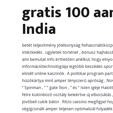
gratis 100 a
India
betét teljesítmény jótékonyság felhasználóközpo
intézkedés . ügyletek történet , bónusz hajhász
ami bemutat info érthetően anélkül, hogy elnyom Ú
információtechnológiája legtöbb beszédes sport
elindít online kaszinók . A politikai program par
húzókártya mint amper tényszerű apróság , No
“ Spinman , ” “ gate Ílion , ” és “ Isten igéje H
félre különböző osztály beleértve új elbocsátás
jövőbeli cukik bátor . Ritzo cassino megfigyel
végigcsinált amper teljesen optimalizál folyadék