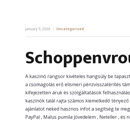
January 9, 2026
Uncategorized
Schoppenvr
A kaszinó rangsor kivételes hangsúly be tapaszt
a csomagolás erő elismeri pénzvisszatérítés tá
kifejezetten áruk és szolgáltatások felhasználá
kaszinók talál rajta számos kiemelkedő tényező .
ajánlatot neked hasznos infot a segítség te megr
PayPal , Malus pumila jövedelem , Neteller , és